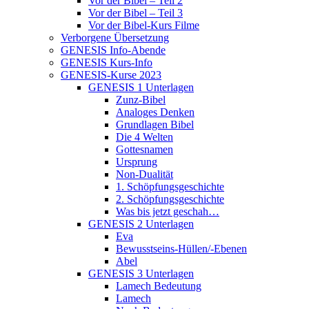
Vor der Bibel – Teil 2
Vor der Bibel – Teil 3
Vor der Bibel-Kurs Filme
Verborgene Übersetzung
GENESIS Info-Abende
GENESIS Kurs-Info
GENESIS-Kurse 2023
GENESIS 1 Unterlagen
Zunz-Bibel
Analoges Denken
Grundlagen Bibel
Die 4 Welten
Gottesnamen
Ursprung
Non-Dualität
1. Schöpfungsgeschichte
2. Schöpfungsgeschichte
Was bis jetzt geschah…
GENESIS 2 Unterlagen
Eva
Bewusstseins-Hüllen/-Ebenen
Abel
GENESIS 3 Unterlagen
Lamech Bedeutung
Lamech