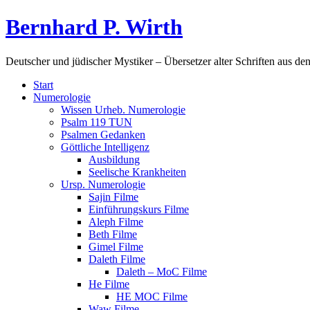
Bernhard P. Wirth
Deutscher und jüdischer Mystiker – Übersetzer alter Schriften aus de
Start
Numerologie
Wissen Urheb. Numerologie
Psalm 119 TUN
Psalmen Gedanken
Göttliche Intelligenz
Ausbildung
Seelische Krankheiten
Ursp. Numerologie
Sajin Filme
Einführungskurs Filme
Aleph Filme
Beth Filme
Gimel Filme
Daleth Filme
Daleth – MoC Filme
He Filme
HE MOC Filme
Waw Filme