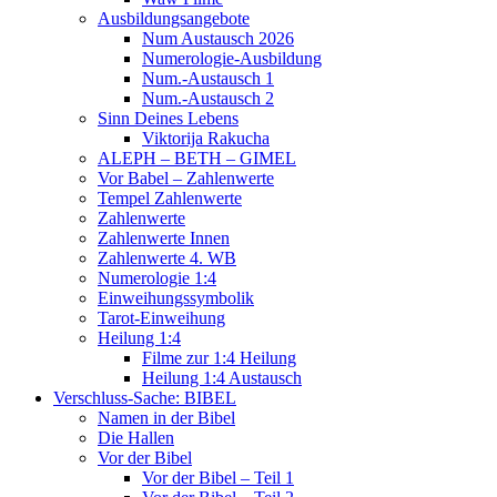
Ausbildungsangebote
Num Austausch 2026
Numerologie-Ausbildung
Num.-Austausch 1
Num.-Austausch 2
Sinn Deines Lebens
Viktorija Rakucha
ALEPH – BETH – GIMEL
Vor Babel – Zahlenwerte
Tempel Zahlenwerte
Zahlenwerte
Zahlenwerte Innen
Zahlenwerte 4. WB
Numerologie 1:4
Einweihungssymbolik
Tarot-Einweihung
Heilung 1:4
Filme zur 1:4 Heilung
Heilung 1:4 Austausch
Verschluss-Sache: BIBEL
Namen in der Bibel
Die Hallen
Vor der Bibel
Vor der Bibel – Teil 1