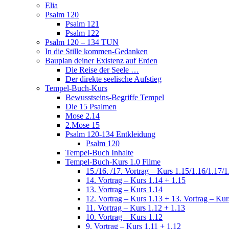
Elia
Psalm 120
Psalm 121
Psalm 122
Psalm 120 – 134 TUN
In die Stille kommen-Gedanken
Bauplan deiner Existenz auf Erden
Die Reise der Seele …
Der direkte seelische Aufstieg
Tempel-Buch-Kurs
Bewusstseins-Begriffe Tempel
Die 15 Psalmen
Mose 2.14
2.Mose 15
Psalm 120-134 Entkleidung
Psalm 120
Tempel-Buch Inhalte
Tempel-Buch-Kurs 1.0 Filme
15./16. /17. Vortrag – Kurs 1.15/1.16/1.17/1
14. Vortrag – Kurs 1.14 + 1.15
13. Vortrag – Kurs 1.14
12. Vortrag – Kurs 1.13 + 13. Vortrag – Kur
11. Vortrag – Kurs 1.12 + 1.13
10. Vortrag – Kurs 1.12
9. Vortrag – Kurs 1.11 + 1.12