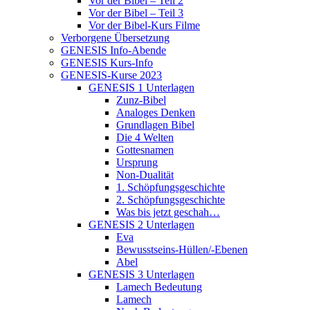
Vor der Bibel – Teil 2
Vor der Bibel – Teil 3
Vor der Bibel-Kurs Filme
Verborgene Übersetzung
GENESIS Info-Abende
GENESIS Kurs-Info
GENESIS-Kurse 2023
GENESIS 1 Unterlagen
Zunz-Bibel
Analoges Denken
Grundlagen Bibel
Die 4 Welten
Gottesnamen
Ursprung
Non-Dualität
1. Schöpfungsgeschichte
2. Schöpfungsgeschichte
Was bis jetzt geschah…
GENESIS 2 Unterlagen
Eva
Bewusstseins-Hüllen/-Ebenen
Abel
GENESIS 3 Unterlagen
Lamech Bedeutung
Lamech