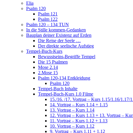
Elia
Psalm 120
Psalm 121
Psalm 122
Psalm 120 – 134 TUN
In die Stille kommen-Gedanken
Bauplan deiner Existenz auf Erden
Die Reise der Seele …
Der direkte seelische Aufstieg
Tempel-Buch-Kurs
Bewusstseins-Begriffe Tempel
Die 15 Psalmen
Mose 2.14
2.Mose 15
Psalm 120-134 Entkleidung
Psalm 120
Tempel-Buch Inhalte
Tempel-Buch-Kurs 1.0 Filme
15./16. /17. Vortrag – Kurs 1.15/1.16/1.17/1
14. Vortrag – Kurs 1.14 + 1.15
13. Vortrag – Kurs 1.14
12. Vortrag – Kurs 1.13 + 13. Vortrag – Kur
11. Vortrag – Kurs 1.12 + 1.13
10. Vortrag – Kurs 1.12
9. Vortrag – Kurs 1.11 + 1.12