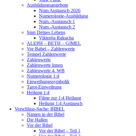
Ausbildungsangebote
Num Austausch 2026
Numerologie-Ausbildung
Num.-Austausch 1
Num.-Austausch 2
Sinn Deines Lebens
Viktorija Rakucha
ALEPH – BETH – GIMEL
Vor Babel – Zahlenwerte
Tempel Zahlenwerte
Zahlenwerte
Zahlenwerte Innen
Zahlenwerte 4. WB
Numerologie 1:4
Einweihungssymbolik
Tarot-Einweihung
Heilung 1:4
Filme zur 1:4 Heilung
Heilung 1:4 Austausch
Verschluss-Sache: BIBEL
Namen in der Bibel
Die Hallen
Vor der Bibel
Vor der Bibel – Teil 1