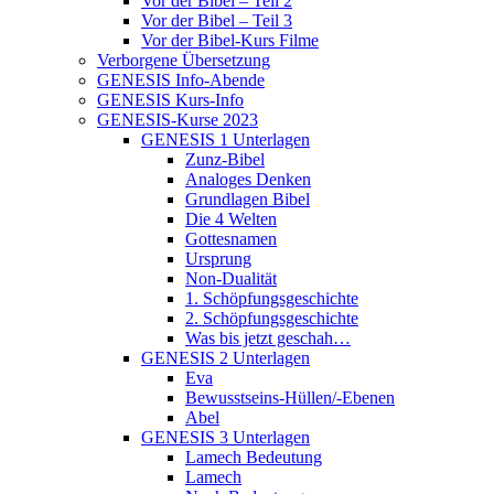
Vor der Bibel – Teil 2
Vor der Bibel – Teil 3
Vor der Bibel-Kurs Filme
Verborgene Übersetzung
GENESIS Info-Abende
GENESIS Kurs-Info
GENESIS-Kurse 2023
GENESIS 1 Unterlagen
Zunz-Bibel
Analoges Denken
Grundlagen Bibel
Die 4 Welten
Gottesnamen
Ursprung
Non-Dualität
1. Schöpfungsgeschichte
2. Schöpfungsgeschichte
Was bis jetzt geschah…
GENESIS 2 Unterlagen
Eva
Bewusstseins-Hüllen/-Ebenen
Abel
GENESIS 3 Unterlagen
Lamech Bedeutung
Lamech