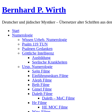
Bernhard P. Wirth
Deutscher und jüdischer Mystiker – Übersetzer alter Schriften aus de
Start
Numerologie
Wissen Urheb. Numerologie
Psalm 119 TUN
Psalmen Gedanken
Göttliche Intelligenz
Ausbildung
Seelische Krankheiten
Ursp. Numerologie
Sajin Filme
Einführungskurs Filme
Aleph Filme
Beth Filme
Gimel Filme
Daleth Filme
Daleth – MoC Filme
He Filme
HE MOC Filme
Waw Filme